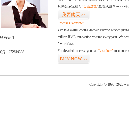
具体交易流程可
“点击这里”
查看或咨询support@
我要购买
>>
Process Overview:
4.cn is a world leading domain escrow service plat
million RMB transaction volume every year. We promi
联系我们
5 workdays.
For detailed process, you can
“visit here”
or contact
QQ：2726103981
BUY NOW
>>
Copyright © 1998 -2025 ww