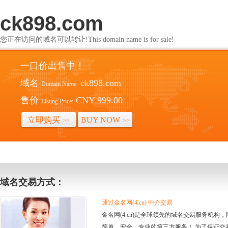
ck898.com
您正在访问的域名可以转让!This domain name is for sale!
一口价出售中！
域名
ck898.com
Domain Name:
售价
CNY 999.00
Listing Price:
立即购买
BUY NOW
>>
>>
域名交易方式：
通过金名网(4.cn) 中介交易
金名网(4.cn)是全球领先的域名交易服务机
简单、安全、专业的第三方服务！ 为了保证交